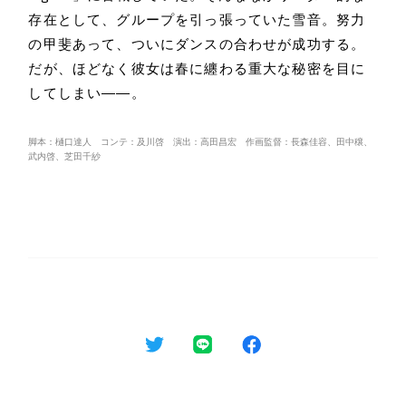
存在として、グループを引っ張っていた雪音。努力
の甲斐あって、ついにダンスの合わせが成功する。
だが、ほどなく彼女は春に纏わる重大な秘密を目に
してしまい――。
脚本：樋口達人 コンテ：及川啓 演出：高田昌宏 作画監督：長森佳容、田中穣、
武内啓、芝田千紗