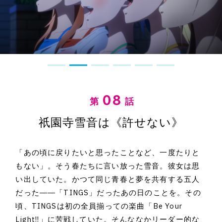
HOME
NEWS&TOPICS
INTRODUCTION
08
STAFF
CAST
祇園寺雪音は《許せない》
ONAIR
STORY
「あの頃に戻りたいと思ったことなど、一度たりと
CHARACTER
もない」。そう春たちに言い放った雪音。彼女は思
Q1. 本作の印象を教えていただけますでしょうか。
い出していた。かつて同じ青春と夢を共有する五人
MOVIE
だった――「TINGS」だったあの日のことを。その
RADIO
Q2. 演じるキャラクターの印象と役に対する意気込みを教
頃、TINGSは初の全員揃っての楽曲「Be Your
MUSIC
えていただけますでしょうか。
Light!!」に苦戦していた。そんななかリーダー的な