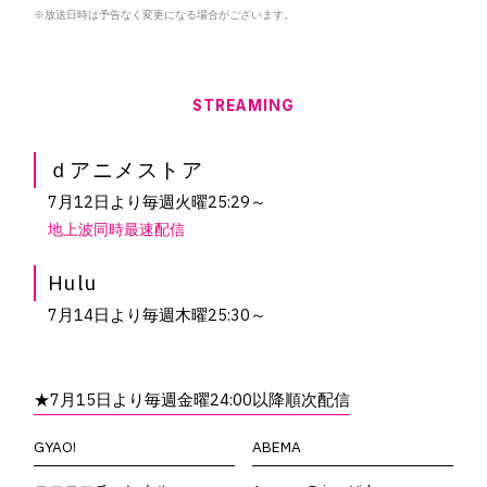
HOME
※放送日時は予告なく変更になる場合がございます。
NEWS&TOPICS
INTRODUCTION
STREAMING
STAFF
CAST
ｄアニメストア
ONAIR
7月12日より毎週火曜25:29～
STORY
地上波同時最速配信
CHARACTER
Q1. 本作の印象を教えていただけますでしょうか。
Hulu
MOVIE
7月14日より毎週木曜25:30～
RADIO
Q2. 演じるキャラクターの印象と役に対する意気込みを教
MUSIC
えていただけますでしょうか。
★7月15日より毎週金曜24:00以降順次配信
GYAO!
ABEMA