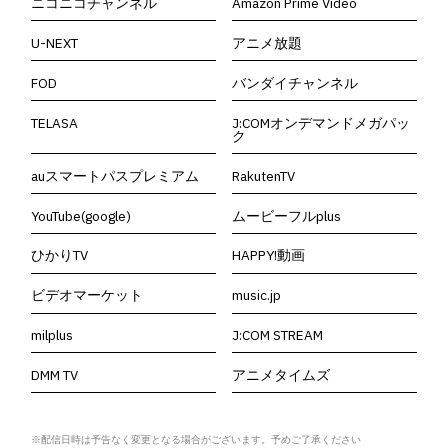
ニコニコチャンネル
Amazon Prime Video
U-NEXT
アニメ放題
FOD
バンダイチャンネル
TELASA
J:COMオンデマンドメガパッ
ク
auスマートパスプレミアム
RakutenTV
YouTube(google)
ムービーフルplus
ひかりTV
HAPPY!動画
ビデオマーケット
music.jp
milplus
J:COM STREAM
DMM TV
アニメタイムズ
※配信日時は予告なく変更となる場合がございます。予めご了承ください