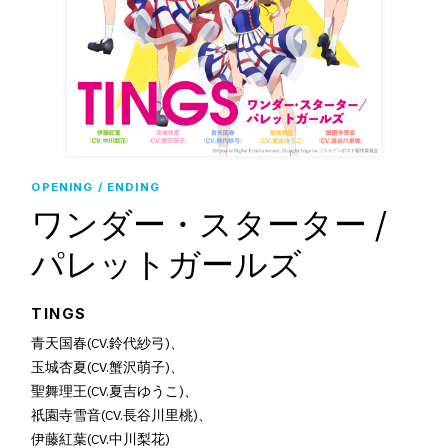
OPENING / ENDING
ワンダー・スターター /
パレットガールズ
TINGS
青天国春(CV.鈴代紗弓)、
玉城杏夏(CV.蟹沢萌子)、
聖舞理王(CV.夏吉ゆうこ)、
祇園寺雪音(CV.長谷川里桃)、
伊藤紅葉(CV.中川梨花)