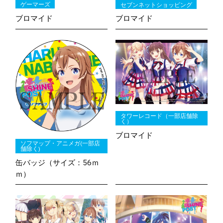
CHARACTER
ゲーマーズ
セブンネットショッピング
Q1. 本作の印象を教えていただけますでしょうか。
ブロマイド
ブロマイド
MOVIE
RADIO
Q2. 演じるキャラクターの印象と役に対する意気込みを教
MUSIC
えていただけますでしょうか。
タワーレコード（一部店舗除
く）
ブロマイド
ソフマップ・アニメガ(一部店
舗除く)
缶バッジ（サイズ：56ｍ
ｍ）