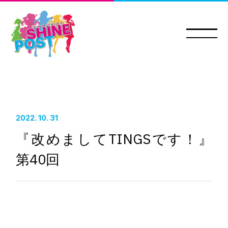
2022. 10. 31
HOME
『改めましてTINGSです！』
NEWS&TOPICS
第40回
INTRODUCTION
STAFF
CAST
ONAIR