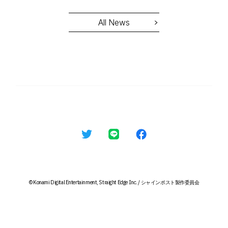
STORY
All News
CHARACTER
Q1. 本作の印象を教えていただけますでしょうか。
MOVIE
RADIO
Q2. 演じるキャラクターの印象と役に対する意気込みを教
MUSIC
えていただけますでしょうか。
©Konami Digital Entertainment, Straight Edge Inc. / シャインポスト製作委員会