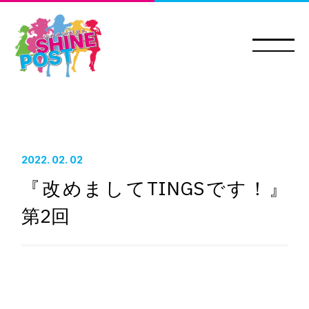
2022. 02. 02
HOME
『改めましてTINGSです！』
NEWS&TOPICS
第2回
INTRODUCTION
STAFF
CAST
ONAIR