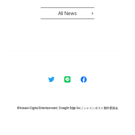
STORY
All News
CHARACTER
Q1. 本作の印象を教えていただけますでしょうか。
MOVIE
RADIO
Q2. 演じるキャラクターの印象と役に対する意気込みを教
MUSIC
えていただけますでしょうか。
©Konami Digital Entertainment, Straight Edge Inc. / シャインポスト製作委員会